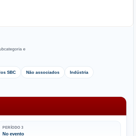
subcategoria e
dos SBC
Não associados
Indústria
PERÍODO 3
No evento